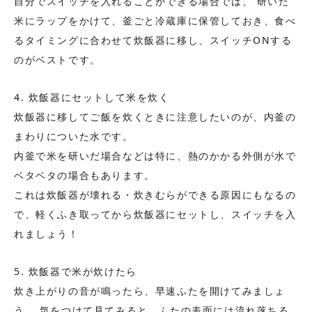
自分でスイッチを入れることができる場合では、 研いだ
米にラップをかけて、釜ごと冷蔵庫に保管しておき、食べ
るタイミングに合わせて炊飯器に移し、スイッチONする
のがベストです。
4. 炊飯器にセットして米を炊く
炊飯器に移してご飯を炊くときに注意したいのが、内釜の
まわりについた水です。
内釜で米を研いだ場合などは特に、熱のかかる外側が水で
ベタベタの場合もあります。
これは炊飯器が壊れる・炊きむらができる原因にもなるの
で、軽くふき取ってから炊飯器にセットし、スイッチを入
れましょう！
5. 炊飯器で米が炊けたら
炊き上がりの音が鳴ったら、早速ふたを開けてみましょ
う。 気をつけて見てみると、ふたの表面には流れ落ちる